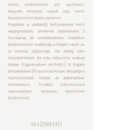
összes rendelkezésre álló apartmant.
Nagyobb létszámú családi vagy baráti
összejövetelnél ideális választás.
Foglalása a szállásdíj befizetésével kerül
véglegesítésre, amelynek teljesítésére 3
munkanap áll rendelkezésére. Utaláskor
közleményben mellékelje a foglaló nevét és
az érkezés időpontját. (Az előleg nem
visszatéríthető, de más időpontra, szabad
helyek függvényében átvihető.) A foglaló
befizetésével Ön automatikusan elfogadja a
házirendünket, melyet az alábbiakban
részletezünk.
További információval
kapcsolatban, keressen bennünket
bizalommal!
HÁZIREND