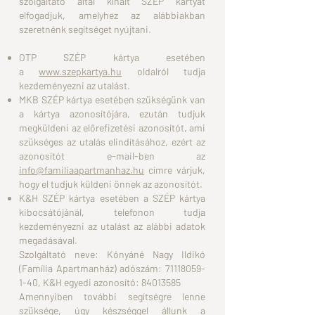
szolgáltató által kínált SZÉP kártyát
elfogadjuk, amelyhez az alábbiakban
szeretnénk segítséget nyújtani.
OTP SZÉP kártya esetében
a
www.szepkartya.hu
oldalról tudja
kezdeményezni az utalást.
MKB SZÉP kártya esetében szükségünk van
a kártya azonosítójára, ezután tudjuk
megküldeni az előrefizetési azonosítót, ami
szükséges az utalás elindításához, ezért az
azonosítót e-mail-ben az
info@
familiaapartmanhaz.hu
címre várjuk,
hogy el tudjuk küldeni önnek az azonosítót.
K&H SZÉP kártya esetében a SZÉP kártya
kibocsátójánál, telefonon tudja
kezdeményezni az utalást az alábbi adatok
megadásával.
Szolgáltató neve: Kónyáné Nagy Ildikó
(Família Apartmanház) adószám:
71118059-
1-40
, K&H egyedi azonosító:
84013585
Amennyiben további segítségre lenne
szüksége, úgy készséggel állunk a