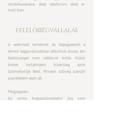
rendelkezésére, akár telefonon, akár e-
mail-ben.
FELELŐSSÉGVÁLLALÁS
A weboldal tartalmát és bejegyzéseit a
lehető leggondosabban állítottuk össze, ám
felelősséget nem vállalunk értük. Külső
linkek tartalmáért kizárólag azok
üzemeltetője felel. Minden szöveg szerzői
jogvédelem alatt áll.
Megjegyzés:
Az uniós fogyasztóvédelmi jog nem
szabályozza a szállásfoglalás lemondásának
feltételeit.
Adatbeviteli hibák előfordulhatnak.