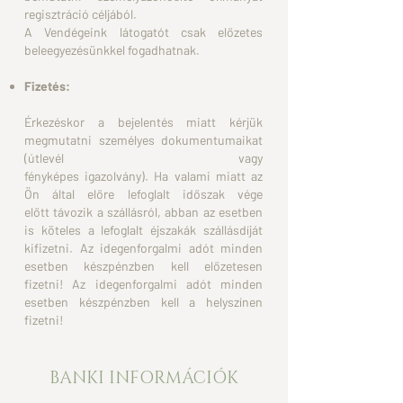
regisztráció céljából.
A Vendégeink látogatót csak előzetes
beleegyezésünkkel
fogadhatnak.
Fizetés:
Érkezéskor a bejelentés miatt kérjük
megmutatni személyes
dokumentumaikat
(útlevél vagy
fényképes
igazolvány).
Ha
valami miatt az
Ön által előre lefoglalt időszak vége
előtt
távozik a szállásról, abban az esetben
is köteles a lefoglalt
éjszakák szállásdíját
kifizetni.
Az idegenforgalmi adót minden
esetben készpénzben kell előzetesen
fizetni! Az idegenforgalmi adót minden
esetben készpénzben kell a helyszínen
fizetni!
BANKI INFORMÁCIÓK