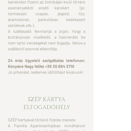
kártérítést fizetni
az önhibáján kívül történt
eseményekből eredő károkért
(pl.
természeti csapás, jégeső, tűz,
áramszünet,
parkolóban keletkezett
sérülések stb.).
A szállásadó fenntartja a jogot, hogy a
botrányosan viselkedő, a
házirendet be
nem tartó vendégeket
nem fogadja, illetve a
szállásról azonnal eltávolítja.
24 órás ügyeleti szolgáltatás telefonon:
Kónyáné Nagy Ildikó
+36 30 864 3710
Jó pihenést, kellemes időtöltést kívánunk!
SZÉP KÁRTYA
ELFOGADÓHELY
SZÉP kártyával történő fizetés menete
A Família Apartmanházban mindhárom