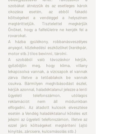
szobákat átnézzük és az esetleges károk
okozása
esetén, az ebből fakadó
költségeket a
vendéggel a helyszínen
megtéríttetjük.
Tisztelettel megkérjük
Önöket, hogy a falfelületre ne kenjék fel
a
rovarokat.
A házba gyúlékony, robbanásveszélyes
anyagot, közlekedési
eszközöket (kerékpár,
motor stb.) tilos
bevinni, tárolni.
A szobából való távozáskor kérjük,
győződjön meg, hogy
klíma, villany
lekapcsolva vannak, a
vízcsapok el vannak
zárva illetve a tetőablakok be vannak
csukva.
Bármilyen meghibásodást észlel,
kérjük azonnal, haladéktalanul
jelezze a lenti
ügyeleti telefonszámon,
utólagos
reklamációt nem áll módunkban
elfogadni.
Az átadott kulcsok elvesztése
esetén a Vendég haladéktalanul
köteles ezt
jelezni az ügyeleti
telefonszámon, illetve az
ezzel járó költségeket megtéríteni
(ajtó
kinyitás, zárcsere, kulcsmásolás stb.)