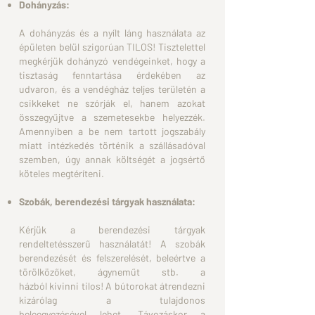
Dohányzás:
A dohányzás és a nyílt láng használata az
épületen belül
szigorúan TILOS!
Tisztelettel
megkérjük dohányzó vendégeinket, hogy a
tisztaság
fenntartása érdekében az
udvaron, és
a vendégház teljes területén a
csikkeket ne szórják el, hanem
azokat
összegyűjtve a szemetesekbe
helyezzék.
Amennyiben a be nem tartott jogszabály
miatt intézkedés
történik a szállásadóval
szemben,
úgy annak költségét a jogsértő
köteles megtéríteni.
Szobák, berendezési tárgyak használata:
Kérjük a berendezési tárgyak
rendeltetésszerű használatát! A
szobák
berendezését és felszerelését,
beleértve a
törölközőket, ágyneműt stb. a
házból
kivinni tilos!
A bútorokat átrendezni
kizárólag a tulajdonos
beleegyezésével
lehet.
Távozáskor a