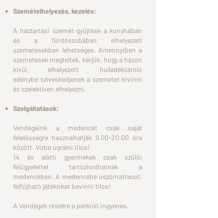
Szemételhelyezés, kezelés:
A háztartási szemét gyűjtése a konyhában
és a fürdőszobában
elhelyezett
szemetesekben lehetséges.
Amennyiben a
szemetesek megteltek, kérjük, hogy a házon
kívül
elhelyezett hulladéktároló
edénybe
szíveskedjenek a szemetet kivinni
és szelektíven elhelyezni.
Szolgáltatások:
Vendégeink a medencét csak saját
felelősségre használhatják
9.00-20.00
óra
között.
Vízbe ugrálni tilos!
14 év alatti gyermekek csak szülői
felügyelettel tartózkodhatnak
a
medencében.
A medencébe úszómatracot,
felfújható játékokat bevinni tilos!
A Vendégek részére a parkoló ingyenes.