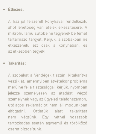
Étkezés:
A ház jól felszerelt konyhával rendelkezik,
ahol lehetőség van
ételek elkészítésére.
A
mikrohullámú sütőbe ne tegyenek be fémet
tartalmazó tárgyat.
Kérjük, a szobákban ne
étkezzenek, ezt csak a konyhában, és
az
étkezőben tegyék!
Takarítás:
A szobákat a Vendégek tisztán, kitakarítva
veszik át, amennyiben
átvételkor probléma
merülne fel a
tisztasággal, kérjük, nyomban
jelezze személyesen az átadást
végző
személynek vagy az ügyeleti
telefonszámon,
utólagos reklamációt nem áll módunkban
elfogadni.
Ottlétük alatt takarítást
nem
végzünk.
Egy hétnél hosszabb
tartózkodás esetén ágynemű és
törölköző
cserét biztosítunk.