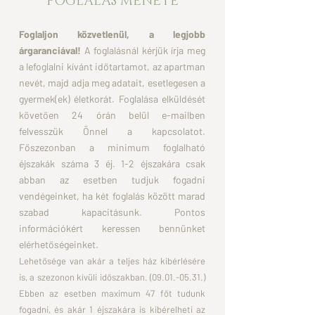
FOGLALÁS MENETE
Foglaljon közvetlenül, a legjobb
árgaranciával!
A foglalásnál kérjük írja meg
a lefoglalni kívánt időtartamot, az apartman
nevét, majd adja meg adatait, esetlegesen a
gyermek(ek) életkorát. Foglalása elküldését
követően 24 órán belül e-mailben
felvesszük Önnel a kapcsolatot.
Főszezonban a minimum foglalható
éjszakák száma 3 éj.
1-2 éjszakára csak
abban az esetben tudjuk fogadni
vendégeinket, ha két foglalás között marad
szabad kapacitásunk. Pontos
információkért keressen
bennünket
elérhetőségeinket.
Lehetősége van akár a teljes ház kibérlésére
is, a szezonon kívüli időszakban.
(09.01.-05.31
.)
Ebben az esetben maximum 47 főt tudunk
fogadni, és akár 1 éjszakára is kibérelheti az