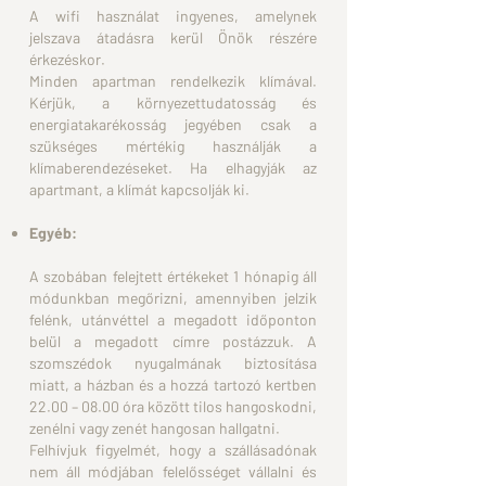
A wifi használat ingyenes, amelynek
jelszava átadásra kerül Önök
részére
érkezéskor.
Minden apartman rendelkezik klímával.
Kérjük, a
környezettudatosság és
energiatakarékosság jegyében csak
a
szükséges mértékig használják a
klímaberendezéseket. Ha
elhagyják az
apartmant, a klímát kapcsolják ki.
Egyéb:
A szobában felejtett értékeket 1 hónapig áll
módunkban
megőrizni, amennyiben jelzik
felénk,
utánvéttel a megadott időponton
belül a megadott címre
postázzuk.
A
szomszédok nyugalmának biztosítása
miatt, a házban és a hozzá
tartozó kertben
22.00 – 08.00
óra között tilos hangoskodni,
zenélni vagy zenét hangosan
hallgatni.
Felhívjuk figyelmét, hogy a szállásadónak
nem áll módjában
felelősséget vállalni és