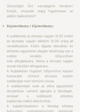
Üdvözöljük Önt vendégeink körében!
Kérjük, olvassák végig figyelmesen az
alábbi tájékoztatót!
Bejelentkezés / Kijelentkezés:
A szálláshely az érkezés napján 15.00 órától
az elutazás
napján délelőtt 10.00 óráig áll
rendelkezésre.
Külön díjazás ellenében és
előzetes egyeztetés alapján
lehetőség van a
szállás korábbi időpontban
való
elfoglalására, illetve a távozás napján
annak későbbi
elhagyására.
A foglalásban rögzített időponthoz képest
hamarabb történő
elutazás esetén
szállásdíjat nem térítünk
vissza.
A szálláshelyet csak az előre egyeztetett
létszámban vehetik
igénybe a Vendégek,
amelyet a szállásadó előzetes
bejelentés
nélkül ellenőrizhet.
A bejelentkezéskor a Vendég köteles
bemutatni személyazonosító
okmányát