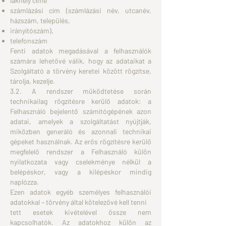
lakhely címe
számlázási cím (számlázási név, utcanév,
házszám, település,
irányítószám),
telefonszám
Fenti adatok megadásával a felhasználók
számára lehetővé válik, hogy az adataikat a
Szolgáltató a törvény keretei között rögzítse,
tárolja, kezelje.
3.2. A rendszer működtetése során
technikailag rögzítésre kerülő adatok: a
Felhasználó bejelentő számítógépének azon
adatai, amelyek a szolgáltatást nyújtják,
miközben generáló és azonnali technikai
gépeket használnak. Az erős rögzítésre kerülő
megfelelő rendszer a Felhasználó külön
nyilatkozata vagy cselekménye nélkül a
belépéskor, vagy a kilépéskor mindig
naplózza.
Ezen adatok egyéb személyes felhasználói
adatokkal – törvény által kötelezővé kell tenni
tett esetek kivételével össze nem
kapcsolhatók. Az adatokhoz külön az