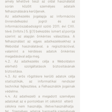
amely lehetővé teszi az oldal használatát
során közölt személyes adataik
felhasználására kerüljenek.
Az adatkezelés jogalapja az információs
önrendelkezési jogról és az
információszabadságról szóló 2011. évi CXII.
tévé. (Infotv.) 5. § (1) bekezdés ismert a) pontja
szerint az alapján önkéntes választása. A
felhasználást az egyes adatkezelésekhez a
Weboldal használatával, a regisztrációval,
valamint a kérdéses adatok önkéntes
megadásával adja meg.
4.2. Az adatkezelés célja a Weboldalon
elérhető szolgáltatások biztosításának
biztosítása.
4.3. Az erős rögzítésre kerülő adatok célja
statisztikák, az informatikai rendszer
technikai fejlesztése, a Felhasználók jogainak
védelme.
4.4. Az adatkezelő a megadott személyes
adatokat az e pontokban írt céloktól eltérő
célokra nem használja, illetve használhatja
fel. Személyes adatok harmadik személynek