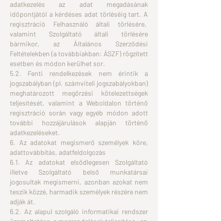
adatkezelés az adat megadásának
időpontjától a kérdéses adat törléséig tart. A
regisztráció Felhasználó általi törlésére,
valamint Szolgáltató általi törlésére
bármikor, az Általános Szerződési
Feltételekben (a továbbiakban: ÁSZF) rögzített
esetben és módon kerülhet sor.
5.2. Fenti rendelkezések nem érintik a
jogszabályban (pl. számviteli jogszabályokban)
meghatározott megőrzési kötelezettségek
teljesítését, valamint a Weboldalon történő
regisztráció során vagy egyéb módon adott
további hozzájárulások alapján történő
adatkezeléseket.
6. Az adatokat megismerő személyek köre,
adattovábbítás, adatfeldolgozás
6.1. Az adatokat elsődlegesen Szolgáltató
illetve Szolgáltató belső munkatársai
jogosultak megismerni, azonban azokat nem
teszik közzé, harmadik személyek részére nem
adják át.
6.2. Az alapul szolgáló informatikai rendszer