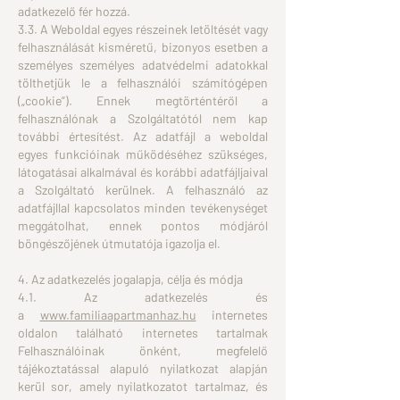
adatkezelő fér hozzá.
3.3. A Weboldal egyes részeinek letöltését vagy
felhasználását kisméretű, bizonyos esetben a
személyes személyes adatvédelmi adatokkal
tölthetjük le a felhasználói számítógépen
(„cookie”). Ennek megtörténtéről a
felhasználónak a Szolgáltatótól nem kap
további értesítést. Az adatfájl a weboldal
egyes funkcióinak működéséhez szükséges,
látogatásai alkalmával és korábbi adatfájljaival
a Szolgáltató kerülnek. A felhasználó az
adatfájllal kapcsolatos minden tevékenységet
meggátolhat, ennek pontos módjáról
böngészőjének útmutatója igazolja el.
4. Az adatkezelés jogalapja, célja és módja
4.1. Az adatkezelés és
a
www.familiaapartmanhaz.hu
internetes
oldalon található internetes tartalmak
Felhasználóinak önként, megfelelő
tájékoztatással alapuló nyilatkozat alapján
kerül sor, amely nyilatkozatot tartalmaz, és