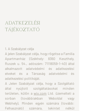
ADATKEZELÉSI
TÁJÉKOZTATÓ
1. A Szabályzat célja
A jelen Szabályzat célja, hogy rögzítse a Família
Apartmanház (Székhely: 8360 Keszthely,
Ruszek u. 54., adószám:
71118059-1-40)
által
alkalmazott adatvédelmi és adatkezelési
elveket és a Társaság adatvédelmi és
adatkezelési politikáját.
A Jelen Szabályzat célja, hogy a Szolgáltató
által nyújtott szolgáltatásokat minden
területen, külön a
wix.com
Ltd. üzemelteti a
sorban (továbbiakban Weboldal vagy
Webhely), Minden egyén számára (tovább:
Felhasználó) számára, tekintet nélkül