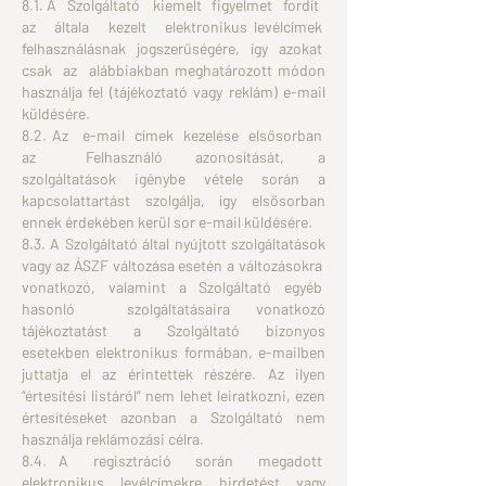
8.1. A Szolgáltató kiemelt figyelmet fordít
az általa kezelt elektronikus levélcímek
felhasználásnak jogszerűségére, így azokat
csak az alábbiakban meghatározott módon
használja fel (tájékoztató vagy reklám) e-mail
küldésére.
8.2. Az e-mail címek kezelése elsősorban
az Felhasználó azonosítását, a
szolgáltatások igénybe vétele során a
kapcsolattartást szolgálja, így elsősorban
ennek érdekében kerül sor e-mail küldésére.
8.3. A Szolgáltató által nyújtott szolgáltatások
vagy az ÁSZF változása esetén a változásokra
vonatkozó, valamint a Szolgáltató egyéb
hasonló szolgáltatásaira vonatkozó
tájékoztatást a Szolgáltató bizonyos
esetekben elektronikus formában, e-mailben
juttatja el az érintettek részére. Az ilyen
“értesítési listáról” nem lehet leiratkozni, ezen
értesítéseket azonban a Szolgáltató nem
használja reklámozási célra.
8.4. A regisztráció során megadott
elektronikus levélcímekre hirdetést vagy