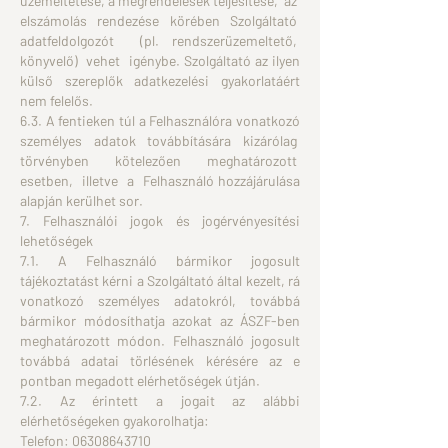
üzemeltetése, a megrendelések teljesítése, az
elszámolás rendezése körében Szolgáltató
adatfeldolgozót (pl. rendszerüzemeltető,
könyvelő) vehet igénybe. Szolgáltató az ilyen
külső szereplők adatkezelési gyakorlatáért
nem felelős.
6.3. A fentieken túl a Felhasználóra vonatkozó
személyes adatok továbbítására kizárólag
törvényben kötelezően meghatározott
esetben, illetve a Felhasználó hozzájárulása
alapján kerülhet sor.
7. Felhasználói jogok és jogérvényesítési
lehetőségek
7.1. A Felhasználó bármikor jogosult
tájékoztatást kérni a Szolgáltató által kezelt, rá
vonatkozó személyes adatokról, továbbá
bármikor módosíthatja azokat az ÁSZF-ben
meghatározott módon. Felhasználó jogosult
továbbá adatai törlésének kérésére az e
pontban megadott elérhetőségek útján.
7.2. Az érintett a jogait az alábbi
elérhetőségeken gyakorolhatja:
Telefon:
06308643710