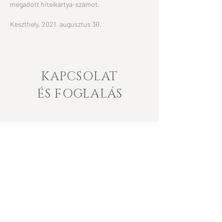
megadott hitelkártya-számot.
Keszthely, 2021. augusztus 30.
KAPCSOLAT
ÉS FOGLALÁS
info@familiaapartmanhaz.hu
8360 Keszthely, Ruszek u.54.
Tel:
+36308643710