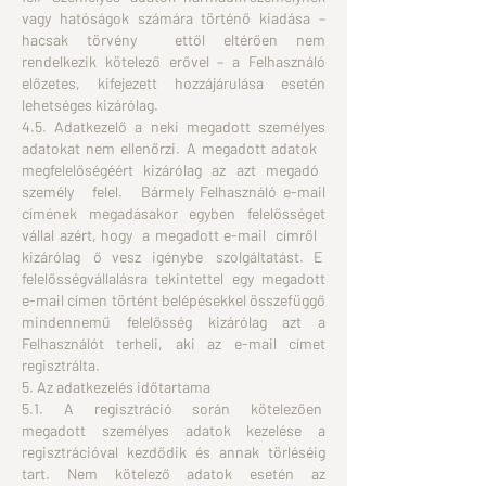
vagy hatóságok számára történő kiadása –
hacsak törvény ettől eltérően nem
rendelkezik kötelező erővel – a Felhasználó
előzetes, kifejezett hozzájárulása esetén
lehetséges kizárólag.
4.5. Adatkezelő a neki megadott személyes
adatokat nem ellenőrzi. A megadott adatok
megfelelőségéért kizárólag az azt megadó
személy felel. Bármely Felhasználó e-mail
címének megadásakor egyben felelősséget
vállal azért, hogy a megadott e-mail címről
kizárólag ő vesz igénybe szolgáltatást. E
felelősségvállalásra tekintettel egy megadott
e-mail címen történt belépésekkel összefüggő
mindennemű felelősség kizárólag azt a
Felhasználót terheli, aki az e-mail címet
regisztrálta.
5. Az adatkezelés időtartama
5.1. A regisztráció során kötelezően
megadott személyes adatok kezelése a
regisztrációval kezdődik és annak törléséig
tart. Nem kötelező adatok esetén az