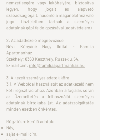
nemzetiségére vagy lakóhelyére, biztosítva
legyen, hogy jogait és alapvető
szabadságjogait, hasonló a magánélethez való
jogot tiszteletben tartsák a személyes
adatainak gépi feldolgozásával (adatvédelem).
2. Az adatkezelő megnevezése
Név: Kónyáné Nagy Ildikó - Família
Apartmanház
Székhely: 8360 Keszthely, Ruszek u.54.
E-mail cím:
info@familiaapartmanhaz.hu
3. A kezelt személyes adatok köre
3.1. A Weboldal használatát az adatkezelő nem
köti regisztrációhoz. Azonban a foglalás során
az Üzemeltetés a felhasználói személyes
adatainak birtokába jut. Az adatszolgáltatás
minden esetben önkéntes.
Rögzítésre kerülő adatok:
Név,
saját e-mail cím,