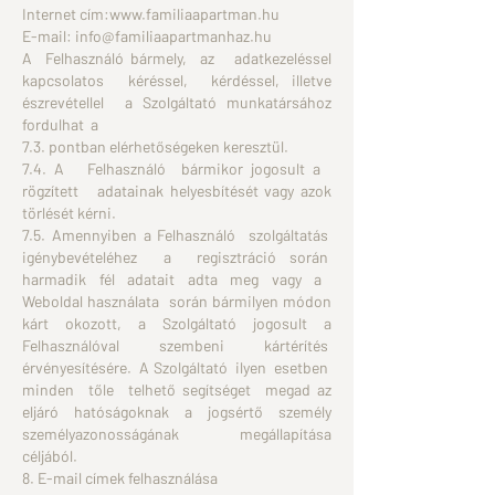
Internet cím:
www.familiaapartman.hu
E-mail:
info@familiaapartmanhaz.hu
A Felhasználó bármely, az adatkezeléssel
kapcsolatos kéréssel, kérdéssel, illetve
észrevétellel a Szolgáltató munkatársához
fordulhat a
7.3. pontban elérhetőségeken keresztül.
7.4. A Felhasználó bármikor jogosult a
rögzített adatainak helyesbítését vagy azok
törlését kérni.
7.5. Amennyiben a Felhasználó szolgáltatás
igénybevételéhez a regisztráció során
harmadik fél adatait adta meg vagy a
Weboldal használata során bármilyen módon
kárt okozott, a Szolgáltató jogosult a
Felhasználóval szembeni kártérítés
érvényesítésére. A Szolgáltató ilyen esetben
minden tőle telhető segítséget megad az
eljáró hatóságoknak a jogsértő személy
személyazonosságának megállapítása
céljából.
8. E-mail címek felhasználása